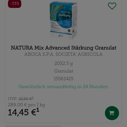
-33%
NATURA Mix Advanced Stärkung Granulat
ABOCA S.P.A. SOCIETA' AGRICOLA
20X2.5
g
Granulat
15561425
Gewöhnlich versandfertig in 24 Stunden.
UVP
:
21,50 €
³
289,00 €
pro 1 kg
14,45 €
¹