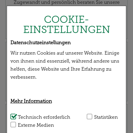
Zugewandt und persönlich beraten Sie unsere
Mitarbeiter*innen fachkundig und qualifiziert zu
COOKIE-
Ihrem gesundheitlichen Anliegen.
EINSTELLUNGEN
Datenschutzeinstellungen
Rezept einreichen
Wir nutzen Cookies auf unserer Website. Einige
von ihnen sind essenziell, während andere uns
helfen, diese Website und Ihre Erfahrung zu
verbessern.
Mehr Information
Service | Versand
Technisch Notwendig:
Technisch erforderlich
Hierbei handelt es sich
Statistiken
um Cookies, die für die Grundfunktionen
Externe Medien