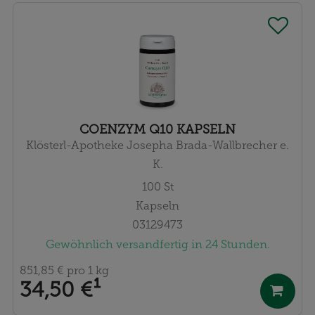
COENZYM Q10 KAPSELN
Klösterl-Apotheke Josepha Brada-Wallbrecher e.
K.
100
St
Kapseln
03129473
Gewöhnlich versandfertig in 24 Stunden.
851,85 €
pro 1 kg
34,50 €
¹