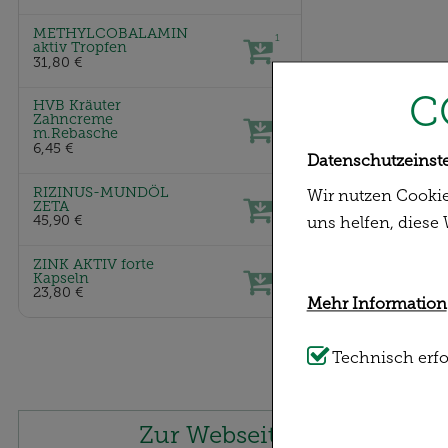
METHYLCOBALAMIN
1
aktiv Tropfen
31,80 €
C
HVB Kräuter
Zahncreme
1
m.Rebasche
6,45 €
Datenschutzeinst
RIZINUS-MUNDÖL
Wir nutzen Cookie
1
ZETA
45,90 €
uns helfen, diese
ZINK AKTIV forte
1
Kapseln
23,80 €
Mehr Information
Technisch Notwe
Technisch erfo
unserer Website n
diese nicht verzi
Zur Webseite