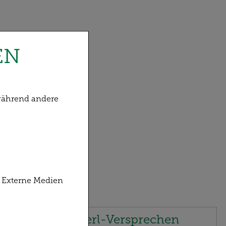
EN
 während andere
ndfunktionen
Externe Medien
, weshalb auf
Klösterl-Versprechen