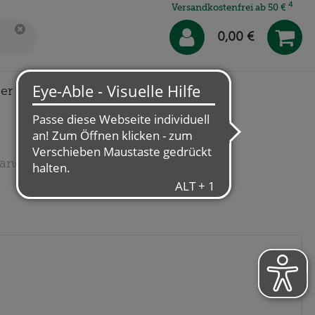
4
Versandkostenfrei ab 50 €
0,00 €
er uns
Klösterl-Apotheke
 Handcreme
“