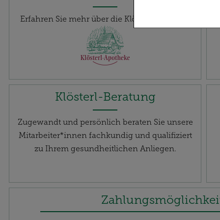
Statistiken & Exte
Erfahren Sie mehr über die Klösterl Apotheke
Nutzung unserer W
optimieren können
möglichst relevant
Dritte wie z.B. Go
Klösterl-Beratung
Zugewandt und persönlich beraten Sie unsere
Mitarbeiter*innen fachkundig und qualifiziert
zu Ihrem gesundheitlichen Anliegen.
Zahlungsmöglichkei