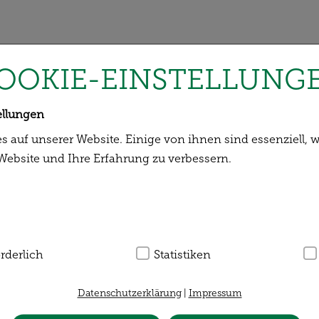
OOKIE-EINSTELLUNG
ellungen
s auf unserer Website. Einige von ihnen sind essenziell,
 Website und Ihre Erfahrung zu verbessern.
ndig:
rderlich
Hierbei handelt es sich um Cookies, die für die Gru
Statistiken
otwendig sind (z.B. Navigation, Warenkorb, Kundenkonto)
chtet werden kann.
Datenschutzerklärung
|
Impressum
Rezept einreichen