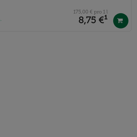
175,00 €
pro 1 l
8,75 €
¹
.