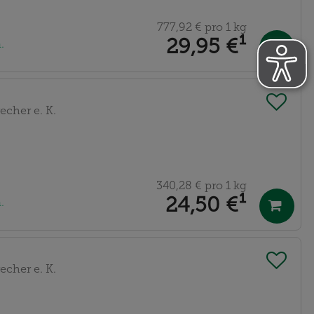
777,92 €
pro 1 kg
29,95 €
¹
.
echer e. K.
340,28 €
pro 1 kg
24,50 €
¹
.
echer e. K.