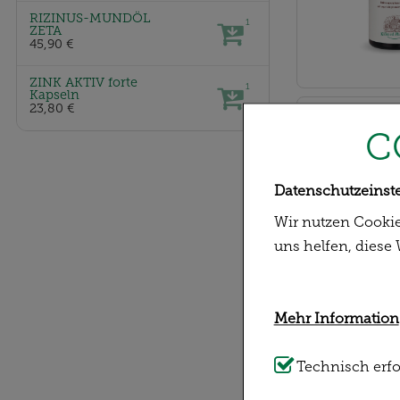
RIZINUS-MUNDÖL
1
ZETA
45,90 €
ZINK AKTIV forte
1
Kapseln
23,80 €
C
Datenschutzeinst
Wir nutzen Cookie
uns helfen, diese
Mehr Information
-30,5%
Technisch Notwe
Technisch erfo
unserer Website n