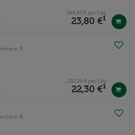
566,67 €
pro 1 kg
23,80 €
¹
.
echer e. K.
232,29 €
pro 1 kg
22,30 €
¹
.
echer e. K.