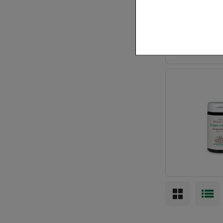
diese nicht verzi
Statistiken & Exte
Nutzung unserer W
optimieren können
möglichst relevant
Dritte wie z.B. Go