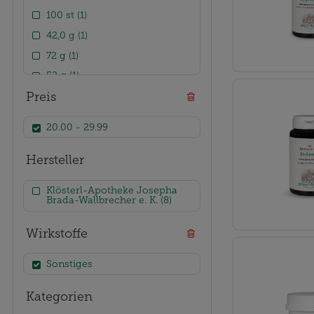
100 st (1)
42,0 g (1)
72 g (1)
52 g (1)
Preis
42 g (1)
96 g (1)
20.00 - 29.99
Hersteller
Klösterl-Apotheke Josepha
Brada-Wallbrecher e. K. (8)
Wirkstoffe
Sonstiges
Kategorien