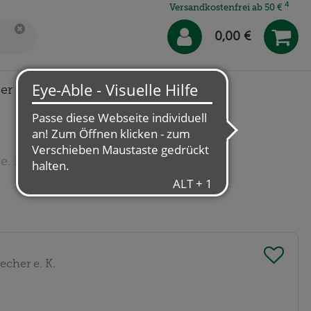
4
Versandkostenfrei ab 50 €
0,00 €
er uns
Klösterl-Apotheke
. K.
“
echer e. K.