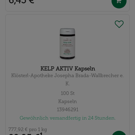
6,45 €
¹
KELP AKTIV Kapseln
Klösterl-Apotheke Josepha Brada-Wallbrecher e.
K.
100
St
Kapseln
13946291
Gewöhnlich versandfertig in 24 Stunden.
777,92 €
pro 1 kg