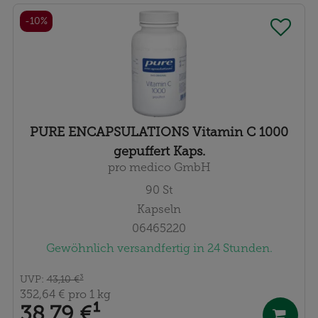
-10%
PURE ENCAPSULATIONS Vitamin C 1000
gepuffert Kaps.
pro medico GmbH
90
St
Kapseln
06465220
Gewöhnlich versandfertig in 24 Stunden.
UVP
:
43,10 €
³
352,64 €
pro 1 kg
38,79 €
¹