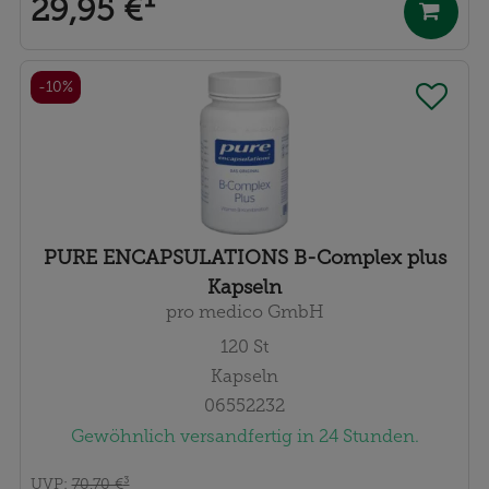
29,95 €
¹
-10%
PURE ENCAPSULATIONS B-Complex plus
Kapseln
pro medico GmbH
120
St
Kapseln
06552232
Gewöhnlich versandfertig in 24 Stunden.
UVP
:
70,70 €
³