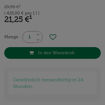
29,95 €
³
(
425,00 €
pro 1 l
)
21,25 €
¹
Menge
In den Warenkorb
Gewöhnlich versandfertig in 24
Stunden.