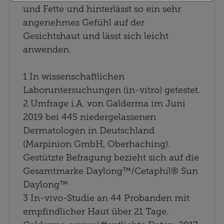
Hilfe wir unsere Website weiter für Sie
und Fette und hinterlässt so ein sehr
optimieren können, den Inhalt auf unserer
angenehmes Gefühl auf der
Website aber auch die Werbung auf Drittseiten
Gesichtshaut und lässt sich leicht
möglichst relevant für Sie zu gestalten. Bitte
anwenden.
beachten Sie, dass Daten hierfür teilweise an
Dritte wie z.B. Google oder soziale Medien
1 In wissenschaftlichen
übertragen werden.
Laboruntersuchungen (in-vitro) getestet.
2 Umfrage i.A. von Galderma im Juni
2019 bei 445 niedergelassenen
Dermatologen in Deutschland
(Marpinion GmbH, Oberhaching).
Gestützte Befragung bezieht sich auf die
Gesamtmarke Daylong™/Cetaphil® Sun
Daylong™
3 In-vivo-Studie an 44 Probanden mit
empfindlicher Haut über 21 Tage.