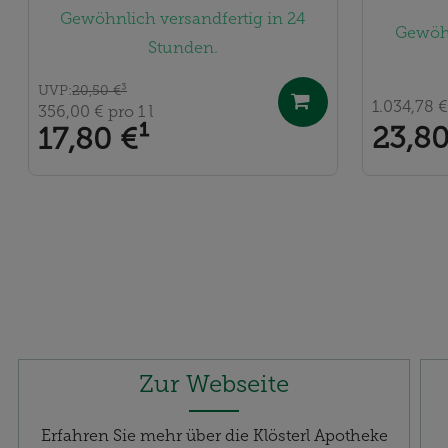
Gewöhnlich versandfertig in 24
Gewöhn
Stunden.
UVP
:
20,50 €
³
1.034,78 
356,00 €
pro 1 l
23,80
17,80 €
¹
Zur Webseite
Erfahren Sie mehr über die Klösterl Apotheke