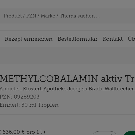
Rezept einreichen
Bestellformular
Kontakt
Üb
METHYLCOBALAMIN aktiv Tr
Anbieter:
Klösterl-Apotheke Josepha Brada-Wallbrecher e
PZN:
09289203
Einheit:
50
ml
Tropfen
(
636,00 €
pro 1 l
)