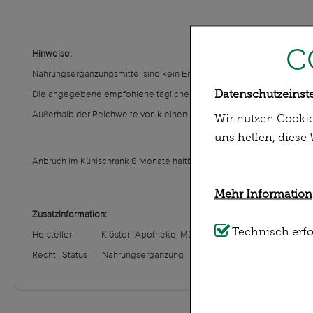
C
Hinweise:
Nahrungsergänzungsmittel sind kein Ersatz für eine ausgewogene 
Datenschutzeinst
Die angegebene empfohlene tägliche Verzehrmenge darf nicht über
Außerhalb der Reichweite von kleinen Kindern lagern. Gut verschloss
Wir nutzen Cookie
uns helfen, diese
Anbruch im Kühlschrank 6 Monate haltbar!
Mehr Information
Zusatzinformation:
Technisch Notwe
Technisch erfo
Hersteller Klösterl-Apotheke, München
unserer Website n
Rechtl. Status Nahrungsergänzung
diese nicht verzi
Statistiken & Exte