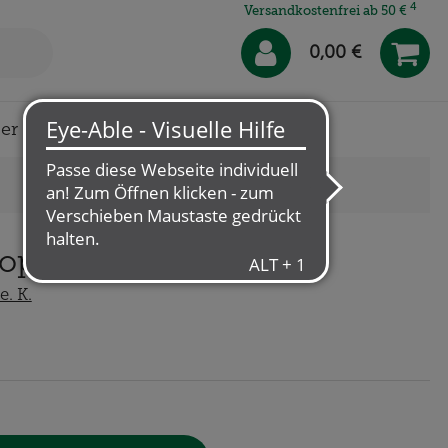
4
Versandkostenfrei ab 50 €
0,00 €
er uns
Klösterl-Apotheke
opfen
. K.