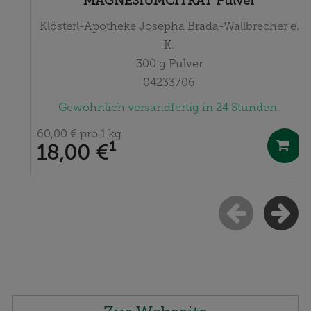
MAGNESIUMCITRAT Pulver
beachten Sie, dass Daten hierfür teilweise an
Klösterl-Apotheke Josepha Brada-Wallbrecher e.
Dritte wie z.B. Google oder soziale Medien
K.
übertragen werden.
300
g
Pulver
04233706
Gewöhnlich versandfertig in 24 Stunden.
60,00 €
pro 1 kg
18,00 €
¹