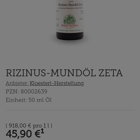
RIZINUS-MUNDÖL ZETA
Anbieter:
Kloesterl-Herstellung
PZN:
80002639
Einheit:
50
ml
Öl
(
918,00 €
pro 1 l
)
45,90 €
¹