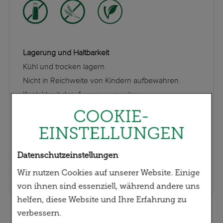
Lagerung und Haltbarkeit
Kühl und trocken lagern.
Nicht in Reichweite von Kindern aufbewahren.
Kontakt mit den Augen vermeiden.
COOKIE-
EINSTELLUNGEN
Zusatzinformation:
Datenschutzeinstellungen
Hersteller Klösterl-Apotheke, München
Rechtl. Status Kosmetikum
Wir nutzen Cookies auf unserer Website. Einige
von ihnen sind essenziell, während andere uns
helfen, diese Website und Ihre Erfahrung zu
verbessern.