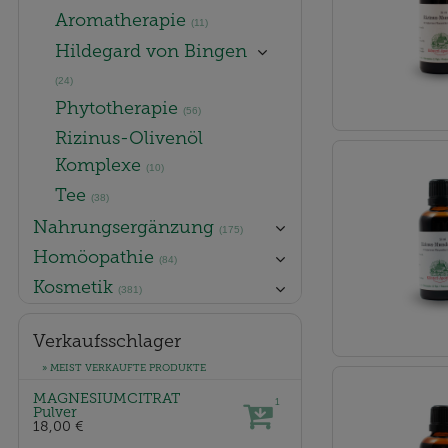
Aromatherapie
(11)
Hildegard von Bingen
(24)
Phytotherapie
(56)
Rizinus-Olivenöl
Komplexe
(10)
Tee
(38)
Nahrungsergänzung
(175)
Homöopathie
(84)
Kosmetik
(381)
Verkaufsschlager
» MEIST VERKAUFTE PRODUKTE
MAGNESIUMCITRAT
1
Pulver
18,00 €