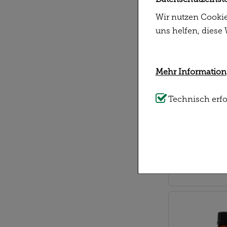
Wir nutzen Cookie
uns helfen, diese
Mehr Information
Technisch Notwe
Technisch erfo
unserer Website n
diese nicht verzi
Statistiken & Exte
Nutzung unserer W
optimieren können
möglichst relevant
Dritte wie z.B. Go