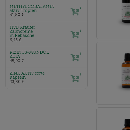
METHYLCOBALAMIN
1
aktiv Tropfen
31,80 €
HVB Kräuter
Zahncreme
1
m.Rebasche
6,45 €
RIZINUS-MUNDÖL
1
ZETA
45,90 €
ZINK AKTIV forte
1
Kapseln
23,80 €