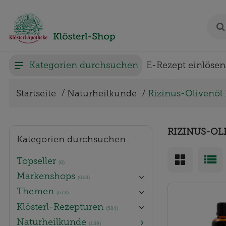
Kategorien durchsuchen
E-Rezept einlösen
Startseite
Naturheilkunde
Rizinus-Olivenöl
RIZINUS-OL
Kategorien durchsuchen
Topseller
(8)
Markenshops
(618)
Themen
(673)
Klösterl-Rezepturen
(584)
Naturheilkunde
(139)