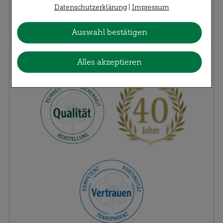
Navigation, Warenkorb, Kundenkonto), weshalb
Datenschutzerklärung
|
Impressum
Abholung
Versand
auf diese nicht verzichtet werden kann.
Auswahl bestätigen
Statistiken & Externe Medien:
Hierüber lassen
Klösterl-Versprechen
sich Informationen über die Art und Weise der
Alles akzeptieren
Nutzung unserer Website sammeln, mit deren
Hilfe wir unsere Website weiter für Sie
optimieren können, den Inhalt auf unserer
Website aber auch die Werbung auf Drittseiten
möglichst relevant für Sie zu gestalten. Bitte
beachten Sie, dass Daten hierfür teilweise an
Dritte wie z.B. Google oder soziale Medien
übertragen werden.