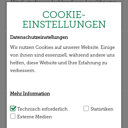
Mitarbeiter*innen fachkundig und qualifiziert zu
Ihrem gesundheitlichen Anliegen.
COOKIE-
EINSTELLUNGEN
Datenschutzeinstellungen
Rezept einreichen
Wir nutzen Cookies auf unserer Website. Einige
von ihnen sind essenziell, während andere uns
helfen, diese Website und Ihre Erfahrung zu
verbessern.
Mehr Information
Service | Versand
Technisch Notwendig:
Technisch erforderlich
Hierbei handelt es sich
Statistiken
um Cookies, die für die Grundfunktionen
Externe Medien
unserer Website notwendig sind (z.B.