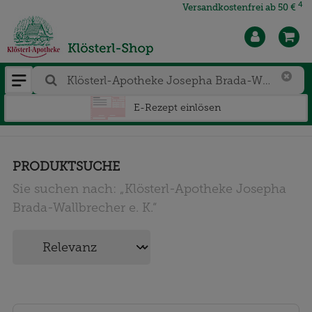
4
Versandkostenfrei ab 50 €
E-Rezept einlösen
PRODUKTSUCHE
Sie suchen nach:
„
Klösterl-Apotheke Josepha
Brada-Wallbrecher e. K.
“