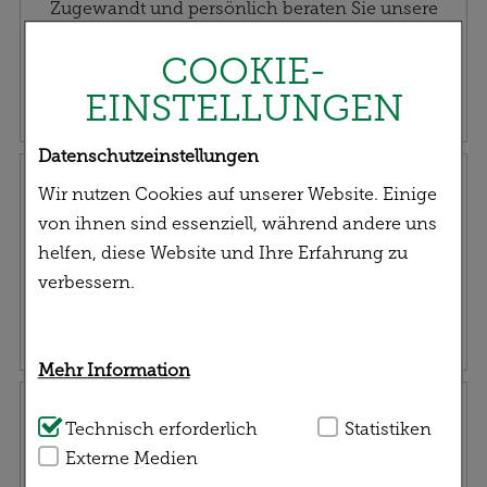
Zugewandt und persönlich beraten Sie unsere
Mitarbeiter*innen fachkundig und qualifiziert zu
COOKIE-
Ihrem gesundheitlichen Anliegen.
EINSTELLUNGEN
Datenschutzeinstellungen
Rezept einreichen
Wir nutzen Cookies auf unserer Website. Einige
von ihnen sind essenziell, während andere uns
helfen, diese Website und Ihre Erfahrung zu
verbessern.
Mehr Information
Service | Versand
Technisch Notwendig:
Technisch erforderlich
Hierbei handelt es sich
Statistiken
um Cookies, die für die Grundfunktionen
Externe Medien