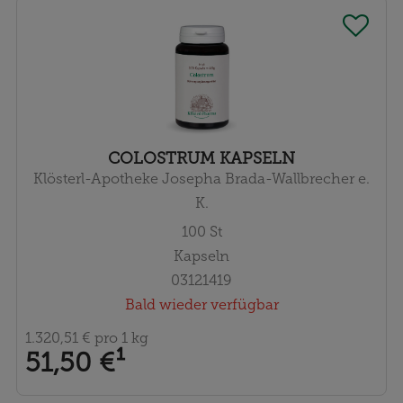
COLOSTRUM KAPSELN
Klösterl-Apotheke Josepha Brada-Wallbrecher e.
K.
100
St
Kapseln
03121419
Bald wieder verfügbar
1.320,51 €
pro 1 kg
51,50 €
¹