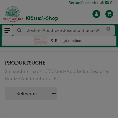
4
Versandkostenfrei ab 50 €
E-Rezept einlösen
PRODUKTSUCHE
Sie suchen nach:
„
Klösterl-Apotheke Josepha
Brada-Wallbrecher e. K.
“