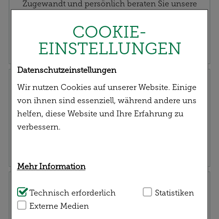
Zugewandt und persönlich beraten Sie unsere
Mitarbeiter*innen fachkundig und qualifiziert zu
COOKIE-
Ihrem gesundheitlichen Anliegen.
EINSTELLUNGEN
Datenschutzeinstellungen
Rezept einreichen
Wir nutzen Cookies auf unserer Website. Einige
von ihnen sind essenziell, während andere uns
helfen, diese Website und Ihre Erfahrung zu
verbessern.
Mehr Information
Service | Versand
Technisch Notwendig:
Technisch erforderlich
Hierbei handelt es sich
Statistiken
um Cookies, die für die Grundfunktionen
Externe Medien