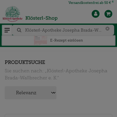
4
Versandkostenfrei ab 50 €
E-Rezept einlösen
PRODUKTSUCHE
Sie suchen nach:
„
Klösterl-Apotheke Josepha
Brada-Wallbrecher e. K.
“