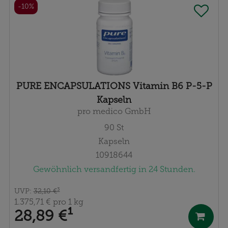
-10%
PURE ENCAPSULATIONS Vitamin B6 P-5-P
Kapseln
pro medico GmbH
90
St
Kapseln
10918644
Gewöhnlich versandfertig in 24 Stunden.
UVP
:
32,10 €
³
1.375,71 €
pro 1 kg
28,89 €
¹