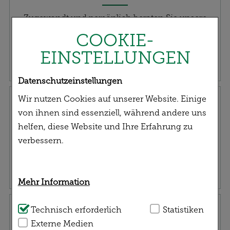
Zugewandt und persönlich beraten Sie unsere
Mitarbeiter*innen fachkundig und qualifiziert zu
COOKIE-
Ihrem gesundheitlichen Anliegen.
EINSTELLUNGEN
Datenschutzeinstellungen
Rezept einreichen
Wir nutzen Cookies auf unserer Website. Einige
von ihnen sind essenziell, während andere uns
helfen, diese Website und Ihre Erfahrung zu
verbessern.
Mehr Information
Service | Versand
Technisch Notwendig:
Technisch erforderlich
Hierbei handelt es sich
Statistiken
um Cookies, die für die Grundfunktionen
Externe Medien